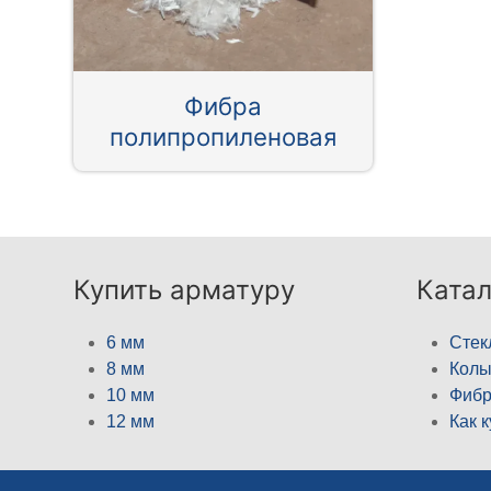
Фибра
полипропиленовая
Купить арматуру
Катал
6 мм
Стек
8 мм
Кол
10 мм
Фибр
12 мм
Как 