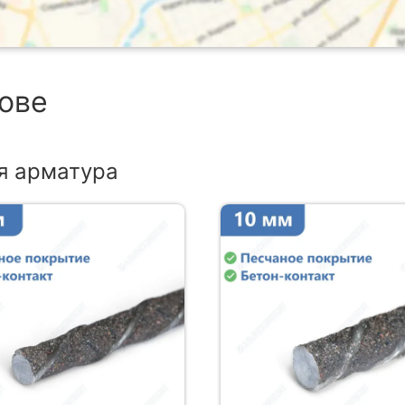
бове
я арматура