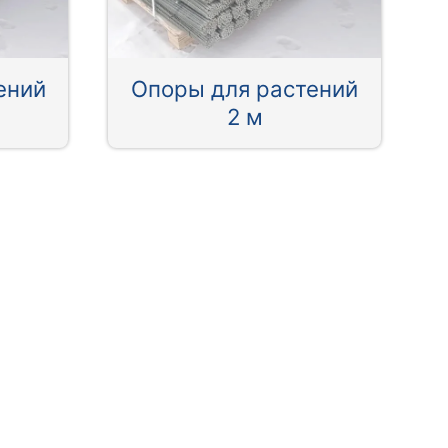
ений
Опоры для растений
2 м