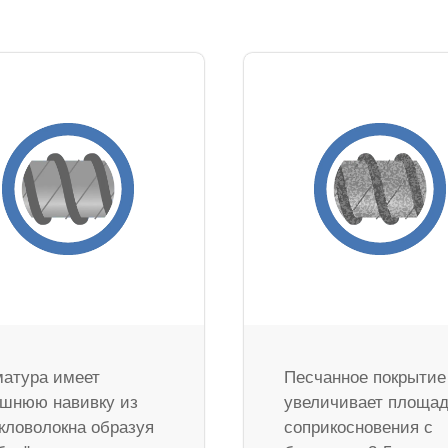
атура имеет
Песчанное покрытие
шнюю навивку из
увеличивает площа
кловолокна образуя
соприкосновения с