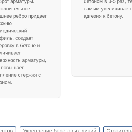
бро" арматуры.
бетоном в 3-5 раз, т
олнительное
самым увеличивает
шнее ребро придает
адгезия к бетону.
ержню
иодический
филь, создает
еровку в бетоне и
личивает
ерхность арматуры,
 повышает
пление стержня с
оном.
ентов
Укрепление береговых линий
Строитель