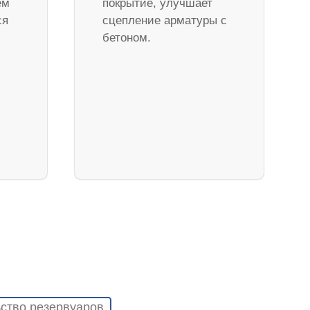
ем
покрытие, улучшает
ся
сцепление арматуры с
бетоном.
ство резервуаров