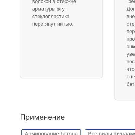
волокон в стержне
"ре
арматуры жгут
Доп
стеклопластика
вне
перетянут нитью.
ст
пер
про
анк
уве
пов
что
сце
бет
Применение
Армирование бетона
Все виды фундам