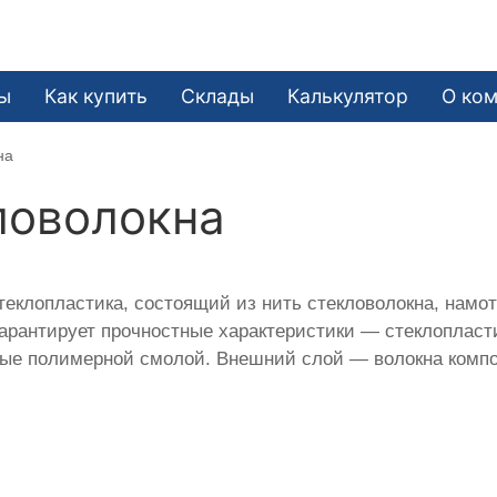
ы
Как купить
Склады
Калькулятор
О ко
на
ловолокна
еклопластика, состоящий из нить стекловолокна, намот
гарантирует прочностные характеристики — стеклоплас
итые полимерной смолой. Внешний слой — волокна компо