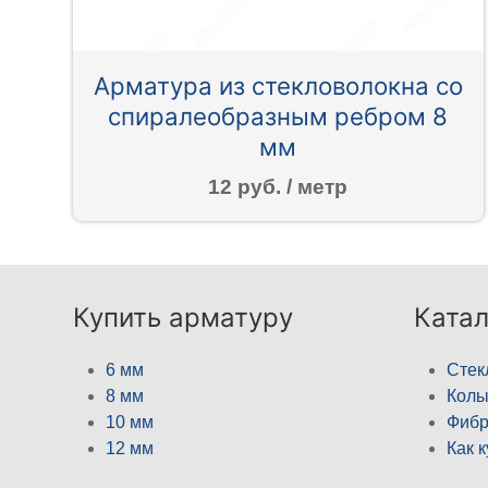
Арматура из стекловолокна со
спиралеобразным ребром 8
мм
12 руб. / метр
Купить арматуру
Катал
6 мм
Стек
8 мм
Кол
10 мм
Фибр
12 мм
Как 