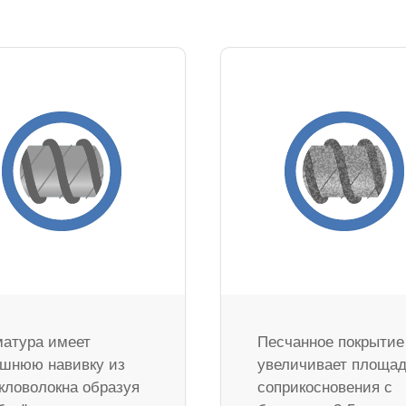
атура имеет
Песчанное покрытие
шнюю навивку из
увеличивает площа
кловолокна образуя
соприкосновения с