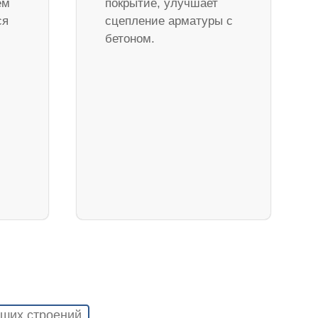
ем
покрытие, улучшает
ся
сцепление арматуры с
бетоном.
ших строений