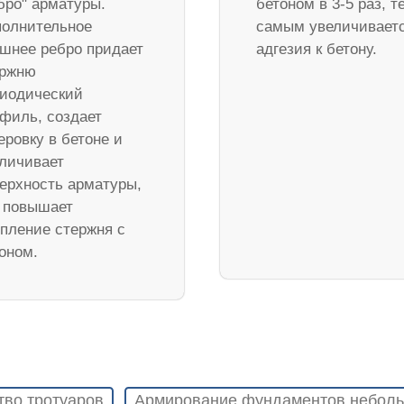
бро" арматуры.
бетоном в 3-5 раз, т
олнительное
самым увеличивает
шнее ребро придает
адгезия к бетону.
ержню
иодический
филь, создает
еровку в бетоне и
личивает
ерхность арматуры,
 повышает
пление стержня с
оном.
тво тротуаров
Армирование фундаментов неболь