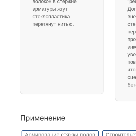
волокон в стержне
"ре
арматуры жгут
Доп
стеклопластика
вне
перетянут нитью.
ст
пер
про
анк
уве
пов
что
сце
бет
Применение
Армирование стяжки полов
Строительс